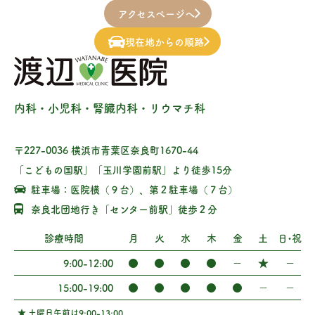
アクセスページへ
現在地からの順路
内科・小児科・腎臓内科・リウマチ科
〒227-0036 横浜市青葉区奈良町1670-44
「こどもの国駅」「玉川学園前駅」より徒歩15分
駐車場：医院横（９台）、第２駐車場（７台）
奈良北団地行き「センター前駅」徒歩２分
診療時間
月
火
水
木
金
土
日・祝
●
●
●
●
−
★
−
9:00-12:00
●
●
●
●
●
−
−
15:00-19:00
★ 土曜日午前は9:00-13:00