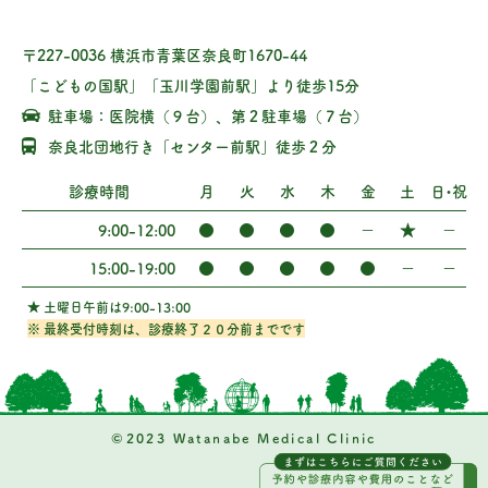
〒227-0036 横浜市青葉区奈良町1670-44
「こどもの国駅」「玉川学園前駅」より徒歩15分
駐車場：医院横（９台）、第２駐車場（７台）
奈良北団地行き「センター前駅」徒歩２分
診療時間
月
火
水
木
金
土
日・祝
●
●
●
●
−
★
−
9:00-12:00
●
●
●
●
●
−
−
15:00-19:00
★ 土曜日午前は9:00-13:00
※ 最終受付時刻は、診療終了２０分前までです
©2023 Watanabe Medical Clinic